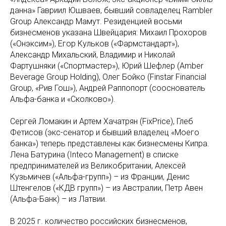
данна» Гавриил Юшваев, бывший совладелец Rambler
Group Александр Мамут. Резиденцией восьми
бизнесменов указана Швейцария: Михаил Прохоров
(«Онэксим»), Егор Кульков («Фармстандарт»),
Александр Михальский, Владимир и Николай
Фартушняки («Спортмастер»), Юрий Шефлер (Amber
Beverage Group Holding), Олег Бойко (Finstar Financial
Group, «Рив Гош»), Андрей Раппопорт (сооснователь
Альфа-банка и «Сколково»).
Сергей Ломакин и Артем Хачатрян (FixPrice), Глеб
Фетисов (экс-сенатор и бывший владелец «Моего
банка») теперь представлены как бизнесмены Кипра.
Лена Батурина (Inteco Management) в списке
предпринимателей из Великобритании, Алексей
Кузьмичев («Альфа-групп») – из Франции, Денис
Штенгелов («КДВ групп») – из Австралии, Петр Авен
(Альфа-Банк) – из Латвии.
В 2025 г. количество российских бизнесменов,