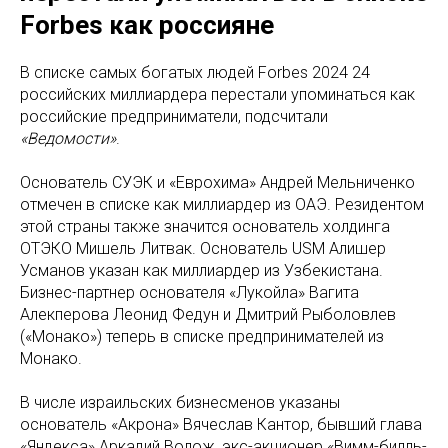
Forbes как россияне
В списке самых богатых людей Forbes 2024 24
российских миллиардера перестали упоминатьcя как
российские предприниматели, подсчитали
«Ведомости»
.
Основатель СУЭК и «Еврохима» Андрей Мельниченко
отмечен в списке как миллиардер из ОАЭ. Резидентом
этой страны также значится основатель холдинга
ОТЭКО Мишель Литвак. Основатель USM Алишер
Усманов указан как миллиардер из Узбекистана.
Бизнес-партнер основателя «Лукойла» Вагита
Алекперова Леонид Федун и Дмитрий Рыболовлев
(«Монако») теперь в списке предпринимателей из
Монако.
В числе израильских бизнесменов указаны
основатель «Акрона» Вячеслав Кантор, бывший глава
«Яндекса» Аркадий Волож, экс-акционер «Вимм-билль-