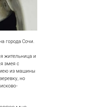
а города Сочи.
ая жительница и
я змея с
змею из машины
веревку, но
исково-