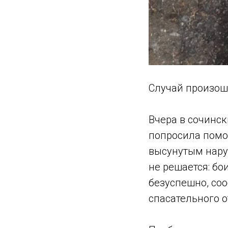
Случай произоше
Вчера в сочинс
попросила помощ
высунутым нару
не решается: бо
безуспешно, со
спасательного 