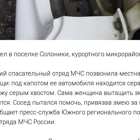
л в поселке Солоники, курортного микрорайон
кий спасательный отряд МЧС позвонила местн
и: под капотом ее автомобиля находится сера
жу серым хвостом. Сама женщина вытащить 
ится. Сосед пытался помочь, привязав змею за 
общает пресс-служба Южного регионального по
отряда МЧС России.