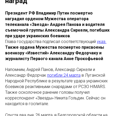
наград
Президент РФ Владимир Путин посмертно
наградил орденом Мужества оператора
телеканала «Звезда» Андрея Панова и водителя
съемочной группы Александра Сиркели, погибших
при ударе украинских боевиков
.
Глава государства подписал соответствующий
указ.
Также ордена Мужества посмертно присвоены
военкору «Известий» Александру Федорчаку и
журналисту Первого канала Анне Прокофьевой
Напомним, Андрей Панов, Александр Сиркели и
Александр Федорчак
погибли 24 марта
в Луганской
Народной Республике в результате удара украинских
боевиков реактивными снарядами от РСЗО HIMARS.
Также осколочное ранение головы получил
корреспондент «Звезды» Никита Гольдин. Сейчас он
находится в госпитале.
Спустя два дня, 26 марта, в Белгородской области на