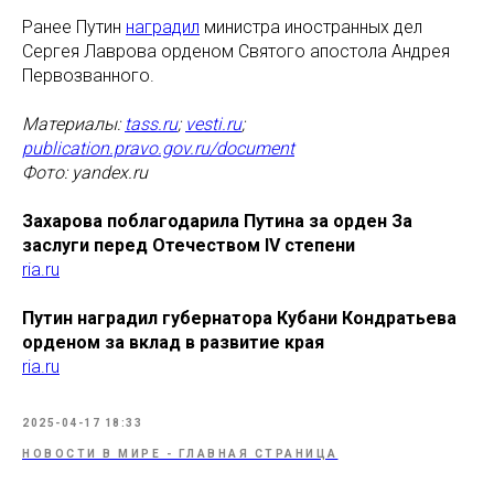
Ранее Путин
наградил
министра иностранных дел
Сергея Лаврова орденом Святого апостола Андрея
Первозванного.
Материалы:
tass.ru
;
vesti.ru
;
publication.pravo.gov.ru/document
Фото: yandex.ru
Захарова поблагодарила Путина за орден За
заслуги перед Отечеством IV степени
ria.ru
Путин наградил губернатора Кубани Кондратьева
орденом за вклад в развитие края
ria.ru
2025-04-17 18:33
НОВОСТИ В МИРЕ - ГЛАВНАЯ СТРАНИЦА