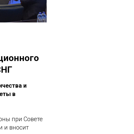
ционного
СНГ
ичества и
еты в
оны при Совете
и и вносит