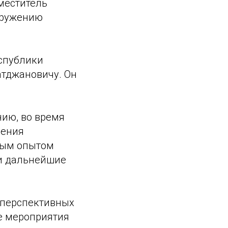
меститель
оружению
еспублики
атджановичу. Он
ию, во время
ления
ным опытом
 и дальнейшие
 перспективных
ые мероприятия