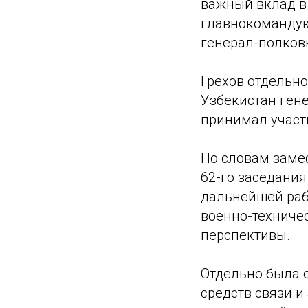
важный вклад в
главнокоманду
генерал-полков
Грехов отдельн
Узбекистан ген
принимал участ
По словам заме
62-го заседани
дальнейшей раб
военно-техничес
перспективы.
Отдельно была 
средств связи и