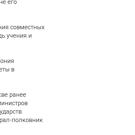
не его
ения совместных
дь учения и
мония
еты в
ве ранее
министров
ударств.
ерал-полковник