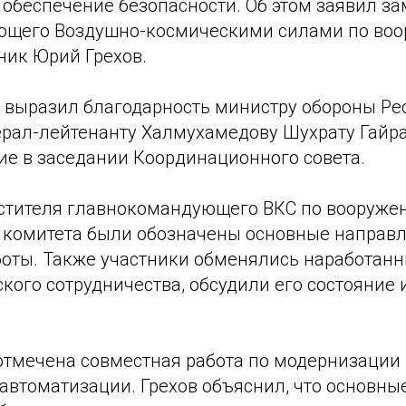
 обеспечение безопасности. Об этом заявил за
ющего Воздушно-космическими силами по во
ник Юрий Грехов.
о выразил благодарность министру обороны Р
ерал-лейтенанту Халмухамeдову Шухрату Гайр
ие в заседании Координационного совета.
стителя главнокомандующего ВКС по вооружен
я комитета были обозначены основные направ
оты. Также участники обменялись наработан
кого сотрудничества, обсудили его состояние
отмечена совместная работа по модернизации
 автоматизации. Грехов объяснил, что основн