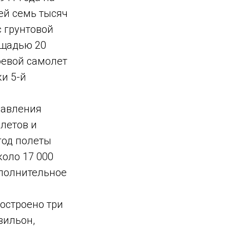
ей семь тысяч
с грунтовой
ощадью 20
оевой самолет
и 5-й
равления
летов и
год полеты
коло 17 000
ополнительное
построено три
вильон,