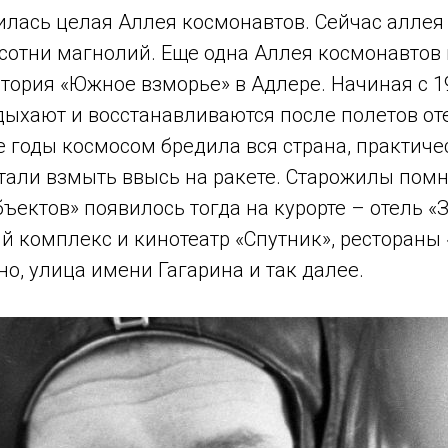
илась целая Аллея космонавтов. Сейчас аллея
сотни магнолий. Еще одна Аллея космонавтов 
тория «Южное взморье» в Адлере. Начиная с 1
дыхают и восстанавливаются после полетов о
е годы космосом бредила вся страна, практиче
али взмыть ввысь на ракете. Старожилы помн
ъектов» появилось тогда на курорте – отель «
 комплекс и кинотеатр «Спутник», рестораны 
но, улица имени Гагарина и так далее.