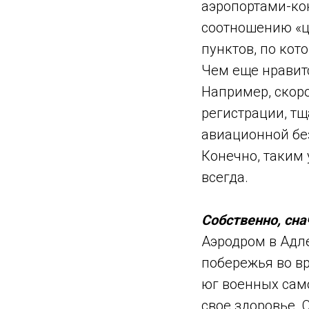
аэропортами-кон
соотношению «це
пунктов, по кот
Чем еще нравит
Например, скоро
регистрации, т
авиационной бе
Конечно, таким
всегда.
Собственно, сна
Аэродром в Адл
побережья во вр
юг военных сам
свое здоровье. 