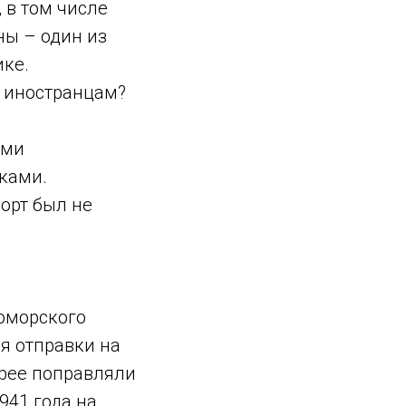
 в том числе
ны – один из
ике.
и иностранцам?
ами
ками.
орт был не
оморского
я отправки на
трее поправляли
941 года на