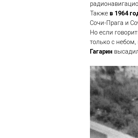
радионавигацио
Также
в 1964 го
Сочи-Прага и Со
Но если говорит
только с небом,
Гагарин
высадил