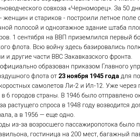
новодческого совхоза «Черноморец». За 50 дн
- женщин и стариков - построили летное поле 
чной полосой и одноэтажное здание штаба пл
ров. 1 сентября на ВВП приземлился первый б
го флота. Всю войну здесь базировались полк
 и другие части ВВС Закавказского фронта.
 официально образован приказом Главного уп
оздушного флота от
23 ноября 1945 года
для по
оростных самолетов Ли-2 и Ил-12. Уже через 
в 6 городов страны. В 1946 было отправлено о
за растущего спроса в 1948 году возводится д
ала, а в 1956 — еще одно.
годы из-за возросшего пассажиропотока было 
вильона, гостиница на 200 мест, багажный па