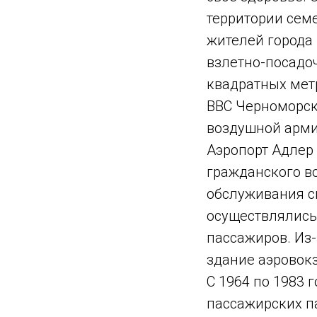
территории семе
жителей города 
взлетно-посадо
квадратных мет
ВВС Черноморско
воздушной армии
Аэропорт Адлер
гражданского в
обслуживания ск
осуществлялись 
пассажиров. Из-
здание аэровокз
С 1964 по 1983 
пассажирских па