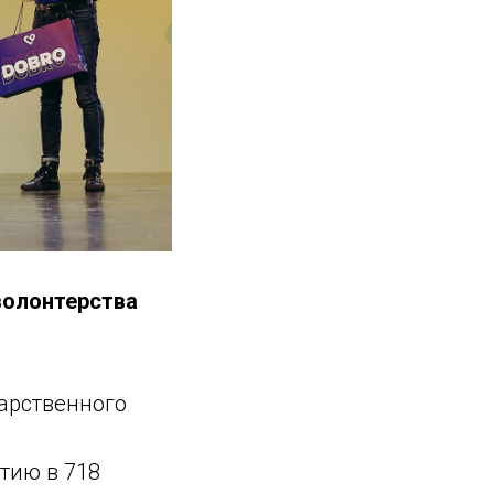
волонтерства
арственного
стию в 718