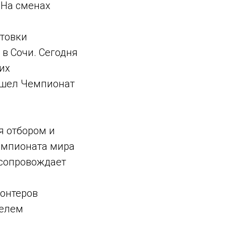
 На сменах
отовки
в Сочи. Сегодня
их
ошел Чемпионат
я отбором и
емпионата мира
 сопровождает
лонтеров
телем