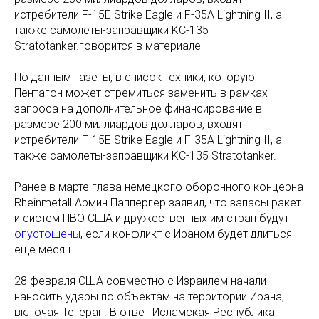
истребители F-15E Strike Eagle и F-35A Lightning II, а
также самолеты-заправщики KC-135
Stratotanker.говорится в материале
По данным газеты, в список техники, которую
Пентагон может стремиться заменить в рамках
запроса на дополнительное финансирование в
размере 200 миллиардов долларов, входят
истребители F-15E Strike Eagle и F-35A Lightning II, а
также самолеты-заправщики KC-135 Stratotanker.
Ранее в марте глава немецкого оборонного концерна
Rheinmetall Армин Паппергер заявил, что запасы ракет
и систем ПВО США и дружественных им стран будут
опустошены
, если конфликт с Ираном будет длиться
еще месяц.
28 февраля США совместно с Израилем начали
наносить удары по объектам на территории Ирана,
включая Тегеран. В ответ Исламская Республика