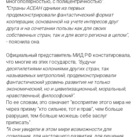
многополярностью, с полицентричностью".
"
Страны АСЕАН одними из первых
продемонстрировали фантастический формат
кооперации, основанной на учете интересов друг
друга и на сочетании пользы как для своих
собственных стран, так и для всего региона в целом"
,
- пояснила она.
Официальный представитель МИД РФ констатировала,
что многие из этих государств,
"будучи
десятилетиями колониями других стран, так
называемых метрополий, продемонстрировали
фантастический уровень развития не только
экономический, но и цивилизационный, моральный,
нравственный, философский".
По ее словам, это означает "восприятие этого мира не
через призму "кто сильнее, тот и прав", чем больше
разрушил, тем больше можешь себе заслуг
приписать".
"
А они увидели в этом мире возможности для
созидания, для настоящего развития, для решения