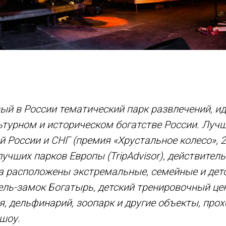
вый в России тематический парк развлечений, и
ьтурном и историческом богатстве России. Лу
й России и СНГ (премия «Хрустальное колесо», 2
лучших парков Европы (TripAdvisor), действител
а расположены экстремальные, семейные и дет
ель-замок Богатырь, детский тренировочный це
я, дельфинарий, зоопарк и другие объекты, прох
 шоу.