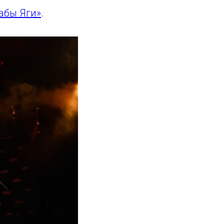
абы Яги»
.