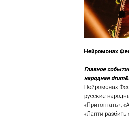
Нейромонах Фео
Главное событи
народная drum&b
Нейромонах Фео
русские народн
«Притоптать», «А
«Лапти разбить 