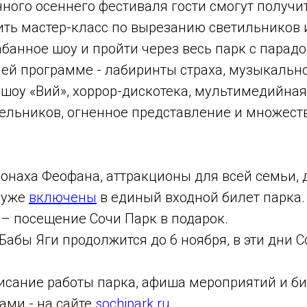
ного осеннего фестиваля гости смогут получит
ить мастер-класс по вырезанию светильников 
банное шоу и пройти через весь парк с парад
ней программе - лабиринты страха, музыкальн
шоу «Вий», хоррор-дискотека, мультимедийная
ельников, огненное представление и множест
онаха Феофана, аттракционы для всей семьи, 
 уже
включены
в единый входной билет парка. 
 – посещение Сочи Парк в подарок.
абы Яги продолжится до 6 ноября, в эти дни С
исание работы парка, афиша мероприятий и би
ами - на сайте
sochipark.ru.