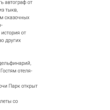
ь автограф от
из тыкв,
ом сказочных
о-
 история от
во других
дельфинарий,
Гостям отеля-
очи Парк открыт
леты со