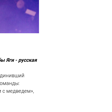
ы Яги - русская
единивший
команды:
и с медведем»,