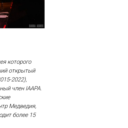
дея которого
чший открытый
015-2022),
ьный член IAAPA.
ские
нтр Медведия,
одит более 15