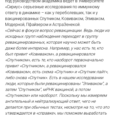
под руководством академика ведет в Университете
«Сириус» серьезные исследования по иммунному
ответу в динамике – как у переболевших, так и у
вакцинированных Спутником, Ковиваком, Эпиваком,
Модерной, Пфайзером и АстраЗенекой.
«
Сейчас в фокусе вопрос ревакцинации. Ведь люди из
исходных групп наблюдения переходят в группу
ревакцинированных, которая научно может быть
даже более интересна. Например, у нас есть те, кто
был привит «Ковиваком», а ревакцинировался
«Спутником», есть те, кто наоборот первоначально
привит «Спутником», а ревакцинировался
«Ковиваком», есть схема «Спутник» и «Спутник-лайт»,
либо снова «Спутник». Есть в нашем исследовании
люди, которые были ревакцинированы “Эпиваком”, а
затем “Спутником”, мРНК вакциной, а потом
«Спутником» или наоборот. Поскольку мы измеряем
антительный и нейтрализующий ответ, чего не
делается при обычных тестах, несмотря на то, что это
утверждается в «справке», мы поможем выработать