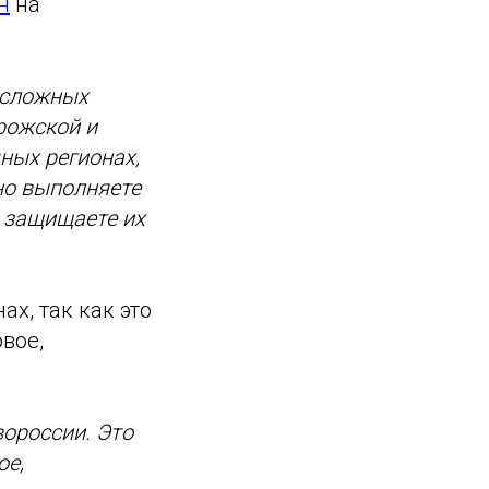
н
на
 сложных
рожской и
чных регионах,
но выполняете
 защищаете их
х, так как это
вое,
ороссии. Это
ое,