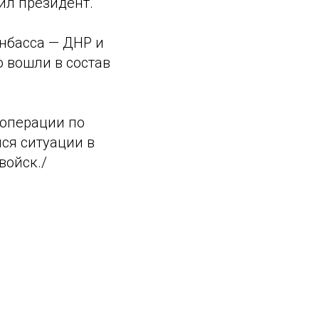
тил президент.
онбасса — ДНР и
 вошли в состав
 операции по
ся ситуации в
войск./