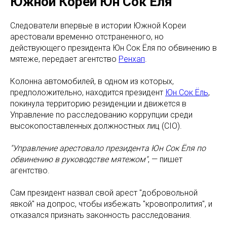
Южной Кореи Юн Сок Ёля
Следователи впервые в истории Южной Кореи
арестовали временно отстраненного, но
действующего президента Юн Сок Ёля по обвинению в
мятеже, передает агентство
Ренхап
.
Колонна автомобилей, в одном из которых,
предположительно, находится президент
Юн Сок Ёль
,
покинула территорию резиденции и движется в
Управление по расследованию коррупции среди
высокопоставленных должностных лиц (CIO).
"Управление арестовало президента Юн Сок Ёля по
обвинению в руководстве мятежом"
, — пишет
агентство.
Сам президент назвал свой арест "добровольной
явкой" на допрос, чтобы избежать "кровопролития", и
отказался признать законность расследования.