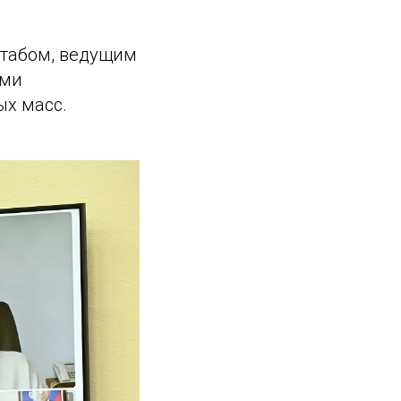
штабом, ведущим
ами
ых масс.