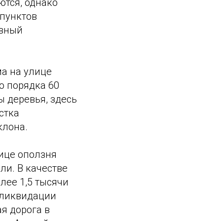
ются, однако
 пунктов
ывный
ма на улице
о порядка 60
 деревья, здесь
стка
клона.
нице оползня
ли. В качестве
лее 1,5 тысячи
 ликвидации
я дорога в