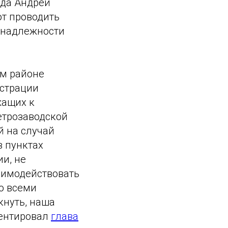
ода Андрей
т проводить
инадлежности
ом районе
истрации
жащих к
етрозаводской
й на случай
в пунктах
и, не
аимодействовать
о всеми
кнуть, наша
ментировал
глава