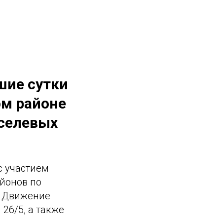
шие сутки
ом районе
 селевых
с участием
айонов по
. Движение
26/5, а также