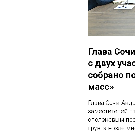
Глава Соч
с двух уч
собрано п
масс»
Глава Сочи Анд
заместителей г
оползневым про
грунта возле мн