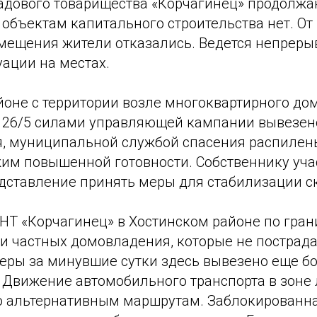
садового товарищества «Корчагинец» продолжа
объектам капитального строительства нет. От
мещения жители отказались. Ведется непрер
ации на местах.
йоне с территории возле многоквартирного до
 26/5 силами управляющей кампании вывезен
я, муниципальной службой спасения распилены
жим повышенной готовности. Собственнику уча
дставление принять меры для стабилизации с
СНТ «Корчагинец» в Хостинском районе по гра
и частных домовладения, которые не пострада
еры за минувшие сутки здесь вывезено еще бо
. Движение автомобильного транспорта в зоне
о альтернативным маршрутам. Заблокированна