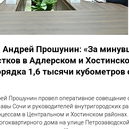
и Андрей Прошунин: «За минув
астков в Адлерском и Хостинск
орядка 1,6 тысячи кубометров
рей Прошунин провел оперативное совещание 
лавы Сочи и руководителей внутригородских р
цессам в Центральном и Хостинском районах
огоквартирного дома на улице Петрозаводской 