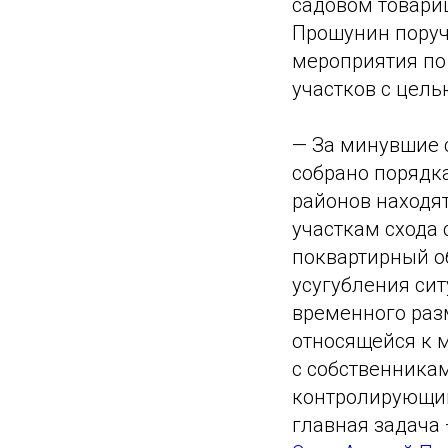
садовом товари
Прошунин поруч
мероприятия по
участков с цель
— За минувшие с
собрано порядк
районов находя
участкам схода 
поквартирный о
усугубления си
временного разм
относящейся к 
с собственникам
контролирующим
главная задача