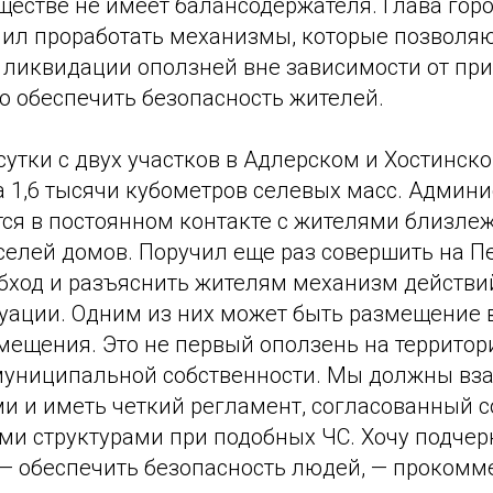
ществе не имеет балансодержателя. Глава гор
ил проработать механизмы, которые позволяю
 ликвидации оползней вне зависимости от пр
ю обеспечить безопасность жителей.
утки с двух участков в Адлерском и Хостинск
а 1,6 тысячи кубометров селевых масс. Админ
тся в постоянном контакте с жителями близле
селей домов. Поручил еще раз совершить на П
бход и разъяснить жителям механизм действи
туации. Одним из них может быть размещение 
ещения. Это не первый оползень на территори
муниципальной собственности. Мы должны вз
и и иметь четкий регламент, согласованный с
и структурами при подобных ЧС. Хочу подчер
 — обеспечить безопасность людей, — проком