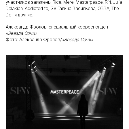
участников заявлены Rice, Mere, Masterpeace, Riri, Julia
Dalakian, Addicted to, GV Галина Васильева, OBBA, The
Doll и другие.
Александр Фролов, специальный корреспондент
«Звезда Сочи»
Фото: Александр Фролов/
«Звезда Сочи»