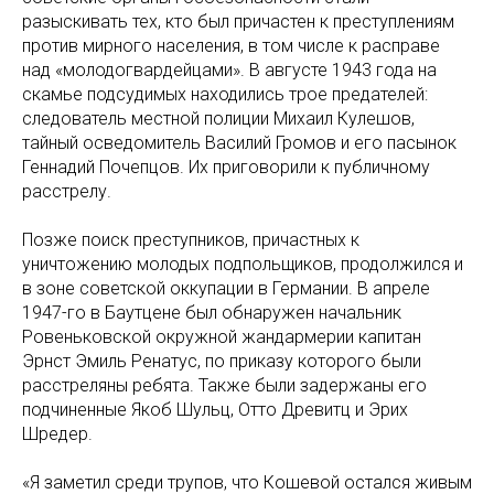
разыскивать тех, кто был причастен к преступлениям
против мирного населения, в том числе к расправе
над «молодогвардейцами». В августе 1943 года на
скамье подсудимых находились трое предателей:
следователь местной полиции Михаил Кулешов,
тайный осведомитель Василий Громов и его пасынок
Геннадий Почепцов. Их приговорили к публичному
расстрелу.
Позже поиск преступников, причастных к
уничтожению молодых подпольщиков, продолжился и
в зоне советской оккупации в Германии. В апреле
1947-го в Баутцене был обнаружен начальник
Ровеньковской окружной жандармерии капитан
Эрнст Эмиль Ренатус, по приказу которого были
расстреляны ребята. Также были задержаны его
подчиненные Якоб Шульц, Отто Древитц и Эрих
Шредер.
«Я заметил среди трупов, что Кошевой остался живым