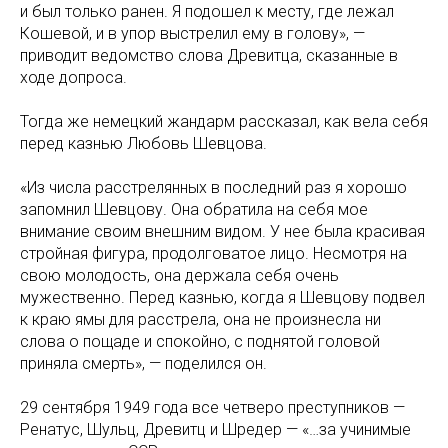
и был только ранен. Я подошел к месту, где лежал
Кошевой, и в упор выстрелил ему в голову», —
приводит ведомство слова Древитца, сказанные в
ходе допроса.
Тогда же немецкий жандарм рассказал, как вела себя
перед казнью Любовь Шевцова.
«Из числа расстрелянных в последний раз я хорошо
запомнил Шевцову. Она обратила на себя мое
внимание своим внешним видом. У нее была красивая
стройная фигура, продолговатое лицо. Несмотря на
свою молодость, она держала себя очень
мужественно. Перед казнью, когда я Шевцову подвел
к краю ямы для расстрела, она не произнесла ни
слова о пощаде и спокойно, с поднятой головой
приняла смерть», — поделился он.
29 сентября 1949 года все четверо преступников —
Ренатус, Шульц, Древитц и Шредер — «…за учинимые