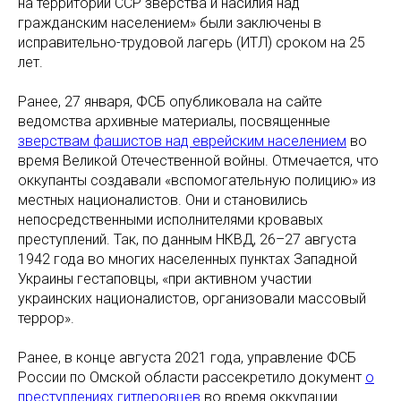
на территории ССР зверства и насилия над
гражданским населением» были заключены в
исправительно-трудовой лагерь (ИТЛ) сроком на 25
лет.
Ранее, 27 января, ФСБ опубликовала на сайте
ведомства архивные материалы, посвященные
зверствам фашистов над еврейским населением
во
время Великой Отечественной войны. Отмечается, что
оккупанты создавали «вспомогательную полицию» из
местных националистов. Они и становились
непосредственными исполнителями кровавых
преступлений. Так, по данным НКВД, 26–27 августа
1942 года во многих населенных пунктах Западной
Украины гестаповцы, «при активном участии
украинских националистов, организовали массовый
террор».
Ранее, в конце августа 2021 года, управление ФСБ
России по Омской области рассекретило документ
о
преступлениях гитлеровцев
во время оккупации