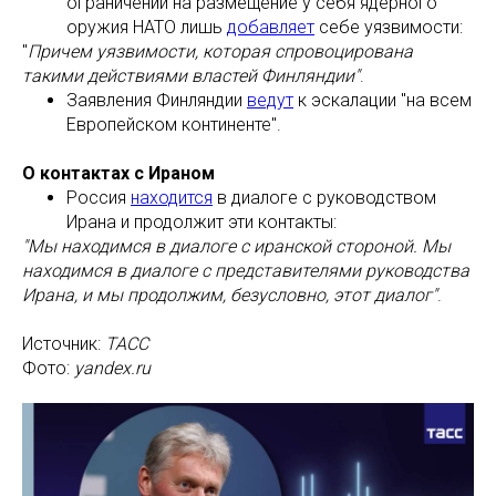
ограничений на размещение у себя ядерного
оружия НАТО лишь
добавляет
себе уязвимости:
"
Причем уязвимости, которая спровоцирована
такими действиями властей Финляндии"
.
Заявления Финляндии
ведут
к эскалации "на всем
Европейском континенте".
О контактах с Ираном
Россия
находится
в диалоге с руководством
Ирана и продолжит эти контакты:
"Мы находимся в диалоге с иранской стороной. Мы
находимся в диалоге с представителями руководства
Ирана, и мы продолжим, безусловно, этот диалог"
.
Источник:
ТАСС
Фото:
yandex.ru