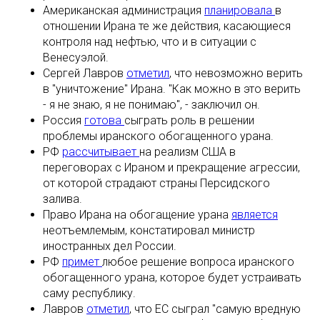
Американская администрация
планировала
в
отношении Ирана те же действия, касающиеся
контроля над нефтью, что и в ситуации с
Венесуэлой.
Сергей Лавров
отметил
, что невозможно верить
в "уничтожение" Ирана. "Как можно в это верить
- я не знаю, я не понимаю", - заключил он.
Россия
готова
сыграть роль в решении
проблемы иранского обогащенного урана.
РФ
рассчитывает
на реализм США в
переговорах с Ираном и прекращение агрессии,
от которой страдают страны Персидского
залива.
Право Ирана на обогащение урана
является
неотъемлемым, констатировал министр
иностранных дел России.
РФ
примет
любое решение вопроса иранского
обогащенного урана, которое будет устраивать
саму республику.
Лавров
отметил
, что ЕС сыграл "самую вредную