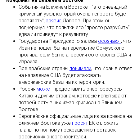
Конфликт на Ближнем Востоке
События на Ближнем Востоке - "это очевидный
кризисный узел, который очень непросто будет
развязать",
заявил
Лавров. При этом он
подчеркнул, что попытки его "просто разрубить"
едва ли приведут к результату.
Государства Персидского залива
осознают
, что
Иран не пошел бы на перекрытие Ормузского
пролива, если бы не агрессия со стороны США и
Израиля.
Все арабские страны
понимали
, что Иран в ответ
на нападение США будет атаковать
американские базы на их территории.
Россия
может
предоставить энергоресурсы
Китаю и другим странам, которые испытывают
потребность в них из-за кризиса на Ближнем
Востоке.
Европейские официальные лица из-за кризиса на
Ближнем Востоке уже
просят
ЕК отложить
планы по полному прекращению поставок
российских энергоносителей.