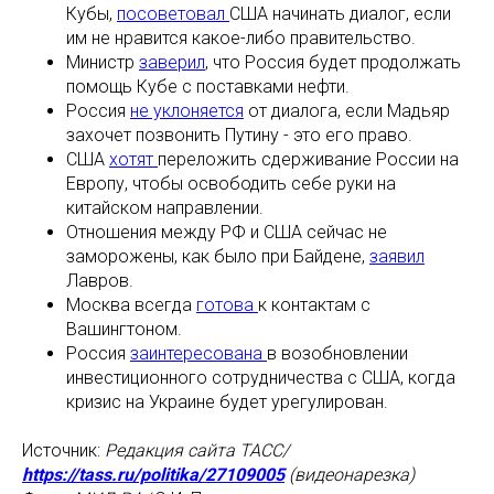
Кубы,
посоветовал
США начинать диалог, если
им не нравится какое-либо правительство.
Министр
заверил
, что Россия будет продолжать
помощь Кубе с поставками нефти.
Россия
не уклоняется
от диалога, если Мадьяр
захочет позвонить Путину - это его право.
США
хотят
переложить сдерживание России на
Европу, чтобы освободить себе руки на
китайском направлении.
Отношения между РФ и США сейчас не
заморожены, как было при Байдене,
заявил
Лавров.
Москва всегда
готова
к контактам с
Вашингтоном.
Россия
заинтересована
в возобновлении
инвестиционного сотрудничества с США, когда
кризис на Украине будет урегулирован.
Источник:
Редакция сайта ТАСС/
https://tass.ru/politika/27109005
(видеонарезка)