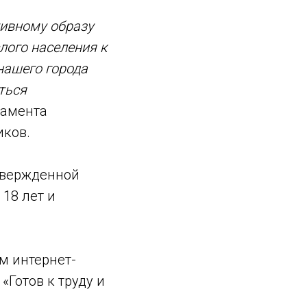
тивному образу
лого населения к
нашего города
ться
тамента
иков.
утвержденной
18 лет и
м интернет-
Готов к труду и