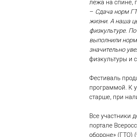
лежа на спине, 
–
Сдача норм ГТ
жизни. А наша ц
физкультуре. По
выполнили норма
значительно уве
физкультуры и 
Фестиваль продл
программой. К у
старше, при нал
Все участники 
портале Всеросс
обороне» (ГТО) (