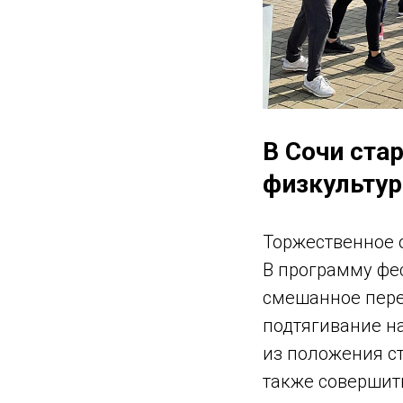
В Сочи ста
физкультур
Торжественное 
В программу фес
смешанное пере
подтягивание на
из положения с
также совершит