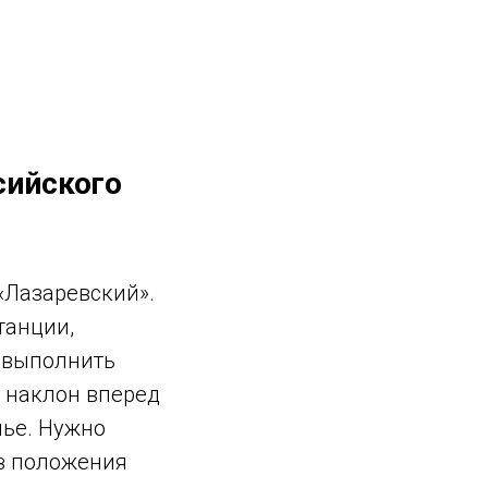
сийского
«Лазаревский».
танции,
 выполнить
ь наклон вперед
мье. Нужно
из положения