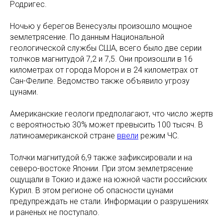
Родригес.
Ночью у берегов Венесуэлы произошло мощное
землетрясение. По данным Национальной
геологической службы США, всего было две серии
толчков магнитудой 7,2 и 7,5. Они произошли в 16
километрах от города Морон и в 24 километрах от
Сан-Фелипе. Ведомство также объявило угрозу
цунами.
Американские геологи предполагают, что число жертв
с вероятностью 30% может превысить 100 тысяч. В
латиноамериканской стране
ввели
режим ЧС.
Толчки магнитудой 6,9 также зафиксировали и на
северо-востоке Японии. При этом землетрясение
ощущали в Токио и даже на южной части российских
Курил. В этом регионе об опасности цунами
предупреждать не стали. Информации о разрушениях
и раненых не поступало.